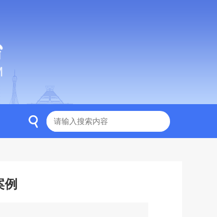
商丘
信阳
周口
驻马店
济源
案例