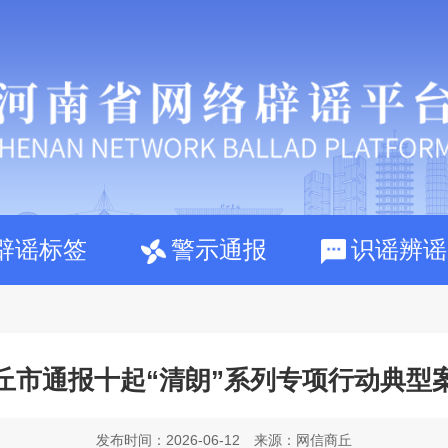
辟谣标签
警示通报
识谣辨谣
阳
鹤壁
新乡
焦作
濮阳
许昌
漯河
三门峡
南阳
丘市通报十起“清朗”系列专项行动典型
发布时间：2026-06-12
来源：网信商丘