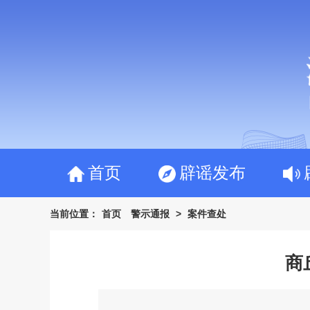
首页
辟谣发布
郑州
开封
洛阳
平顶山
安
当前位置：
首页
警示通报
>
案件查处
商